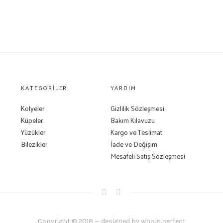
KATEGORILER
YARDIM
Kolyeler
Gizlilik Sözleşmesi
Küpeler
Bakım Kılavuzu
Yüzükler
Kargo ve Teslimat
Bilezikler
İade ve Değişim
Mesafeli Satış Sözleşmesi
Copyright © 2018 — designed by who.is.perfect