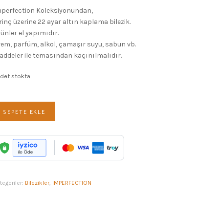
fiyat:
andaki
mperfection Koleksiyonundan,
5,950.00₺.
fiyat:
rinç üzerine 22 ayar altın kaplama bilezik.
5,000.00₺.
ünler el yapımıdır.
em, parfüm, alkol, çamaşır suyu, sabun vb.
ddeler ile temasından kaçınılmalıdır.
adet stokta
RIANGLED
SEPETE EKLE
LEZİK
et
tegoriler:
Bilezikler
,
IMPERFECTION