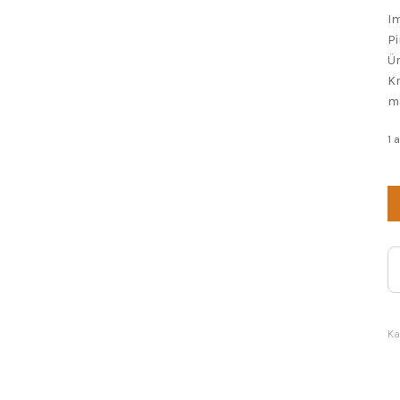
I
Pi
Ür
Kr
ma
1 
T
Bİ
ad
Ka